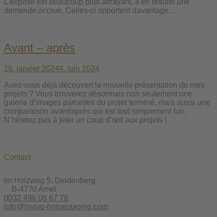
L'exposé est beaucoup plus attrayant. Il en résulte une
demande accrue. Celles-ci apportent davantage...
Avant – après
16. janvier 2024
4. juin 2024
Avez-vous déjà découvert la nouvelle présentation de mes
projets ? Vous trouverez désormais non seulement une
galerie d’images parlantes du projet terminé, mais aussi une
comparaison avant/après qui est tout simplement fun.
N’hésitez pas à jeter un coup d’œil aux projets !
Contact
Im Holzweg 5, Deidenberg
B-4770 Amel
0032 496 08 67 76
info@invivo-homestaging.com