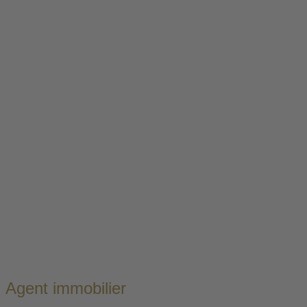
4.
Réalisation
Nous aménageons un bien occupé en relevant ses
atouts et en atténuant ses points faibles.
La mise en scène des logements vides se fait
moyennant un mobilier et une décoration adaptée. Le
retrait du mobilier aura lieu après la vente.
Agent immobilier