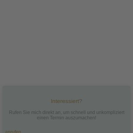
Interessiert?
Rufen Sie mich direkt an, um schnell und unkompliziert
einen Termin auszumachen!
anrufen