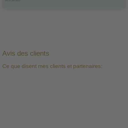
Avis des clients
Ce que disent mes clients et partenaires:
Je ne trouverai jamais assez de mots pour féliciter
l’entreprise de home staging. Du début à la fin, l’expérience
était absolument de première classe. Denise a été
extrêmement professionnelle, compétente et sensible à la
situation de la maison.
La transformation de la maison était tout simplement
incroyable. La conseillère en aménagement a su maximiser
la beauté et le potentiel de la maison. Chaque pièce a été