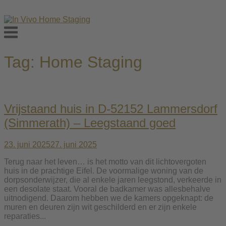
Skip
to
Menu
content
Tag:
Home Staging
Vrijstaand huis in D-52152 Lammersdorf
(Simmerath) – Leegstaand goed
23. juni 2025
27. juni 2025
Terug naar het leven… is het motto van dit lichtovergoten
huis in de prachtige Eifel. De voormalige woning van de
dorpsonderwijzer, die al enkele jaren leegstond, verkeerde in
een desolate staat. Vooral de badkamer was allesbehalve
uitnodigend. Daarom hebben we de kamers opgeknapt: de
muren en deuren zijn wit geschilderd en er zijn enkele
reparaties...