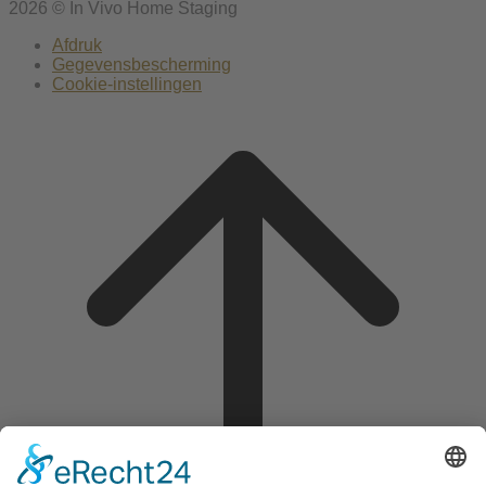
2026 © In Vivo Home Staging
Afdruk
Gegevensbescherming
Cookie-instellingen
Scroll
to
top