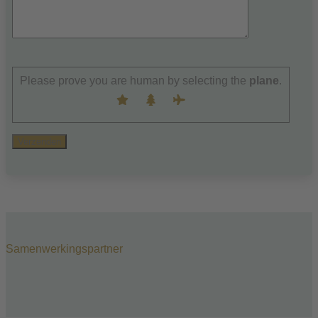
Laat
dit
Please prove you are human by selecting the
plane
.
veld
leeg.
Samenwerkings­partner