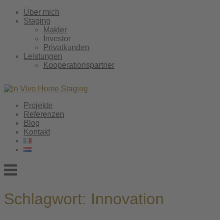
Skip
Über mich
to
Staging
content
Makler
Investor
Privatkunden
Leistungen
Kooperationspartner
Projekte
Referenzen
Blog
Kontakt
Menu
Schlagwort:
Innovation