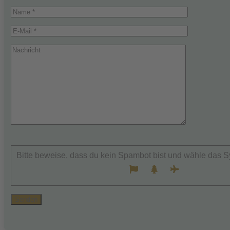
Bitte
lasse
Bitte beweise, dass du kein Spambot bist und wähle das 
dieses
Feld
leer.